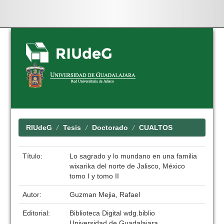
Skip
navigation
RIUdeG
Tesis
Doctorado
CUALTOS
Título:
Lo sagrado y lo mundano en una familia
wixarika del norte de Jalisco, México
tomo I y tomo II
Autor:
Guzman Mejia, Rafael
Editorial:
Biblioteca Digital wdg.biblio
Universidad de Guadalajara