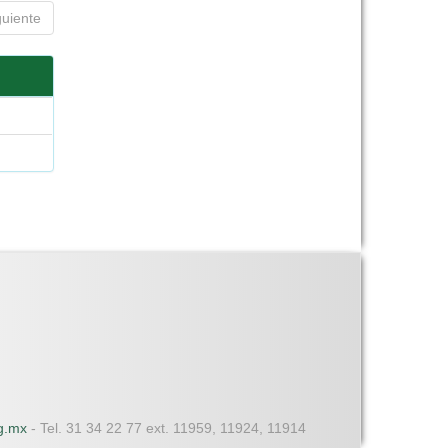
guiente
dg.mx
- Tel. 31 34 22 77 ext. 11959, 11924, 11914