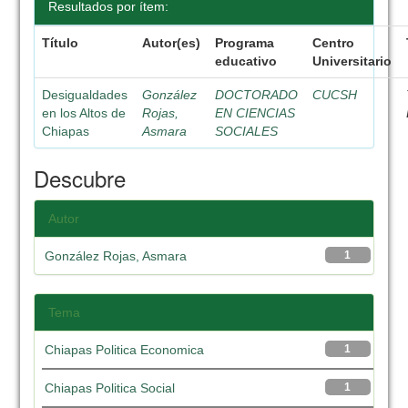
Resultados por ítem:
Título
Autor(es)
Programa
Centro
educativo
Universitario
Desigualdades
González
DOCTORADO
CUCSH
en los Altos de
Rojas,
EN CIENCIAS
Chiapas
Asmara
SOCIALES
Descubre
Autor
González Rojas, Asmara
1
Tema
Chiapas Politica Economica
1
Chiapas Politica Social
1