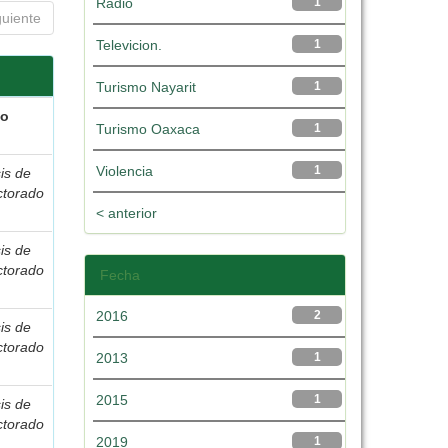
Radio
1
guiente
Televicion.
1
Turismo Nayarit
1
po
Turismo Oaxaca
1
Violencia
1
is de
ctorado
< anterior
is de
ctorado
Fecha
2016
2
is de
ctorado
2013
1
2015
1
is de
ctorado
2019
1