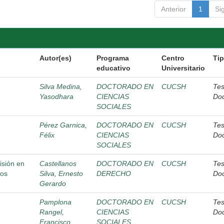
Anterior
1
Si
Autor(es)
Programa
Centro
Ti
educativo
Universitario
Silva Medina,
DOCTORADO EN
CUCSH
Tes
Yasodhara
CIENCIAS
Do
SOCIALES
Pérez Garnica,
DOCTORADO EN
CUCSH
Tes
Félix
CIENCIAS
Do
SOCIALES
isión en
Castellanos
DOCTORADO EN
CUCSH
Tes
los
Silva, Ernesto
DERECHO
Do
Gerardo
Pamplona
DOCTORADO EN
CUCSH
Tes
Rangel,
CIENCIAS
Do
Francisco
SOCIALES