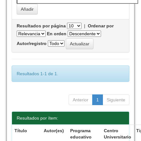
Resultados por página
|
Ordenar por
En orden
Autor/registro
Resultados 1-1 de 1.
Anterior
1
Siguiente
Resultados por ítem:
Título
Autor(es)
Programa
Centro
T
educativo
Universitario