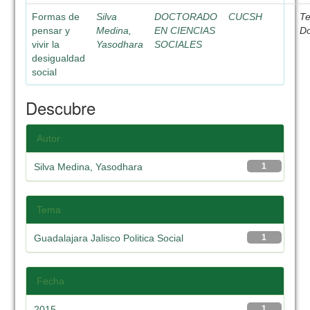
Formas de
Silva
DOCTORADO
CUCSH
Te
pensar y
Medina,
EN CIENCIAS
D
vivir la
Yasodhara
SOCIALES
desigualdad
social
Descubre
Autor
Silva Medina, Yasodhara
1
Tema
Guadalajara Jalisco Politica Social
1
Fecha
2015
1