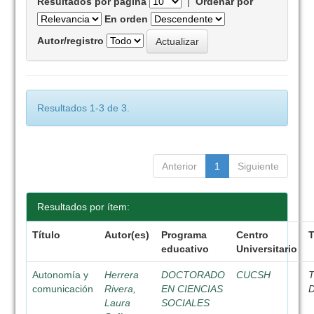
Resultados por página
|
Ordenar por
En orden
Autor/registro
Resultados 1-3 de 3.
Anterior
1
Siguiente
Resultados por ítem:
Título
Autor(es)
Programa
Centro
educativo
Universitario
Autonomía y
Herrera
DOCTORADO
CUCSH
T
comunicación
Rivera,
EN CIENCIAS
D
Laura
SOCIALES