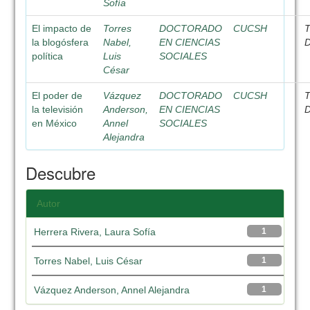
Sofía
El impacto de
Torres
DOCTORADO
CUCSH
T
la blogósfera
Nabel,
EN CIENCIAS
D
política
Luis
SOCIALES
César
El poder de
Vázquez
DOCTORADO
CUCSH
T
la televisión
Anderson,
EN CIENCIAS
D
en México
Annel
SOCIALES
Alejandra
Descubre
Autor
Herrera Rivera, Laura Sofía
1
Torres Nabel, Luis César
1
Vázquez Anderson, Annel Alejandra
1