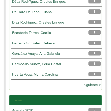
D?az Rodr?guez Orestes Enrique,
1
De Haro De León, Liliana
1
Díaz Rodríguez, Orestes Enrique
1
Escobedo Torres, Cecilia
1
Ferreiro González, Rebeca
1
González Anaya, Ana Gabriela
1
Hermosillo Núñez, Perla Cristal
1
Huerta Vega, Myrna Carolina
1
siguiente >
Tema
Agenda 2030
2