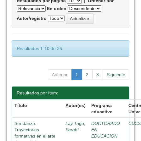
Resultados por página
|
Ordenar por
En orden
Autor/registro
Resultados 1-10 de 26.
Anterior
1
2
3
Siguiente
Resultados por ítem:
Título
Autor(es)
Programa
Centr
educativo
Unive
Ser danza.
Lay Trigo,
DOCTORADO
CUCS
Trayectorias
Sarahí
EN
formativas en el arte
EDUCACION