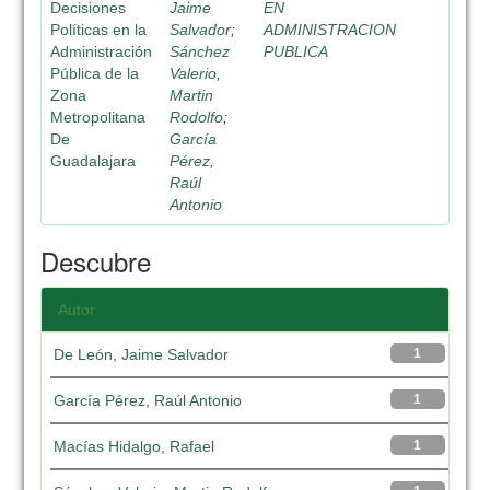
Decisiones
Jaime
EN
Políticas en la
Salvador
;
ADMINISTRACION
Administración
Sánchez
PUBLICA
Pública de la
Valerio,
Zona
Martin
Metropolitana
Rodolfo
;
De
García
Guadalajara
Pérez,
Raúl
Antonio
Descubre
Autor
De León, Jaime Salvador
1
García Pérez, Raúl Antonio
1
Macías Hidalgo, Rafael
1