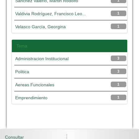
Sánchez Valerio, Martin Rodolfo
1
Valdivia Rodríguez, Francisco Leo...
1
Velasco García, Georgina
1
Tema
Administracion Institucional
3
Politica
3
Aereas Funcionales
1
Emprendimiento
1
Consultar