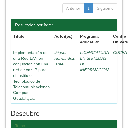
Anterior
1
Siguiente
Resultados por ítem:
Título
Autor(es)
Programa
Centro
educativo
Univers
Implementación de
Iñiguez
LICENCIATURA
CUCEA
una Red LAN en
Hernández,
EN SISTEMAS
conjunción con una
Israel
DE
red de voz IP para
INFORMACION
el Instituto
Tecnológico de
Telecomunicaciones
Campus
Guadalajara
Descubre
Tema