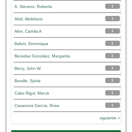
A. Stevens, Roberta
1
Abid, Abdelaziz
1
Alire, Camila A.
1
Babini, Dominique
1
Becedas González, Margarita
1
Berry, John W.
1
Burelle, Sylvie
1
Cabo Rigol, Mercè
1
Casanova García, Rosa
1
siguiente >