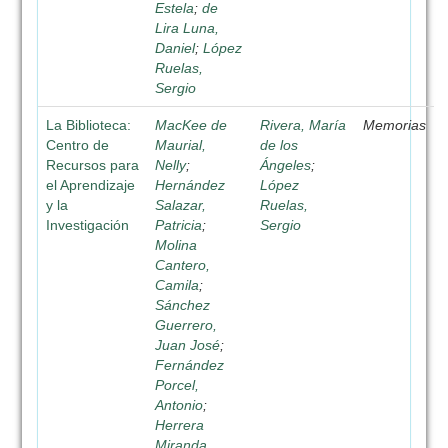
Estela
;
de
Lira Luna,
Daniel
;
López
Ruelas,
Sergio
La Biblioteca:
MacKee de
Rivera, María
Memorias
Centro de
Maurial,
de los
Recursos para
Nelly
;
Ángeles
;
el Aprendizaje
Hernández
López
y la
Salazar,
Ruelas,
Investigación
Patricia
;
Sergio
Molina
Cantero,
Camila
;
Sánchez
Guerrero,
Juan José
;
Fernández
Porcel,
Antonio
;
Herrera
Miranda,