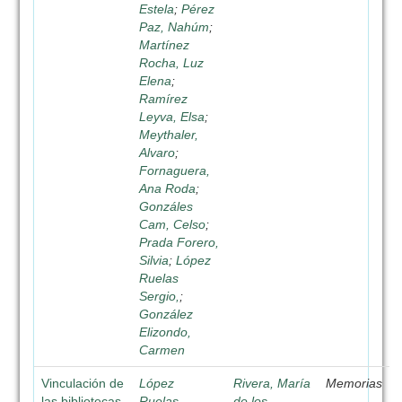
Estela
;
Pérez
Paz, Nahúm
;
Martínez
Rocha, Luz
Elena
;
Ramírez
Leyva, Elsa
;
Meythaler,
Alvaro
;
Fornaguera,
Ana Roda
;
Gonzáles
Cam, Celso
;
Prada Forero,
Silvia
;
López
Ruelas
Sergio,
;
González
Elizondo,
Carmen
Vinculación de
López
Rivera, María
Memorias
las bibliotecas
Ruelas,
de los