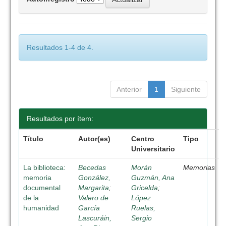
Resultados 1-4 de 4.
Anterior
1
Siguiente
Resultados por ítem:
Título
Autor(es)
Centro
Tipo
Universitario
La biblioteca:
Becedas
Morán
Memorias
memoria
González,
Guzmán, Ana
documental
Margarita
;
Gricelda
;
de la
Valero de
López
humanidad
García
Ruelas,
Lascuráin,
Sergio