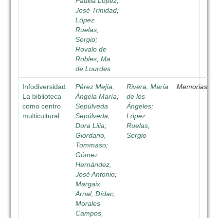
Padilla López,
José Trinidad
;
López
Ruelas,
Sergio
;
Rovalo de
Robles, Ma.
de Lourdes
Infodiversidad.
Pérez Mejía,
Rivera, María
Memorias
La biblioteca
Ángela María
;
de los
como centro
Sepúlveda
Ángeles
;
multicultural
Sepúlveda,
López
Dora Lilia
;
Ruelas,
Giordano,
Sergio
Tommaso
;
Gómez
Hernández,
José Antonio
;
Margaix
Arnal, Dídac
;
Morales
Campos,