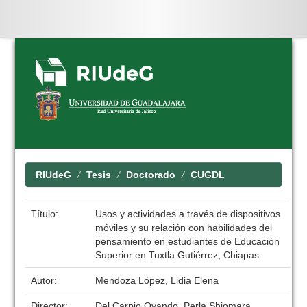
Skip
navigation
RIUdeG
Tesis
Doctorado
CUGDL
Título:
Usos y actividades a través de dispositivos
móviles y su relación con habilidades del
pensamiento en estudiantes de Educación
Superior en Tuxtla Gutiérrez, Chiapas
Autor:
Mendoza López, Lidia Elena
Director:
Del Carpio Ovando, Perla Shiomara