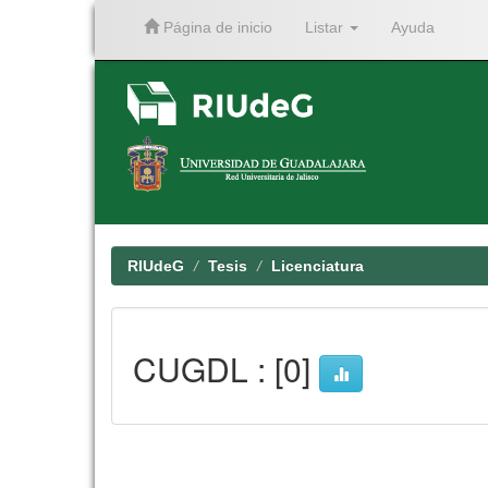
Página de inicio
Listar
Ayuda
Skip
navigation
RIUdeG
Tesis
Licenciatura
CUGDL : [0]