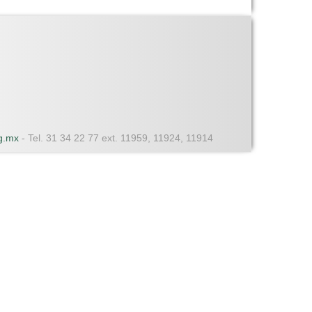
dg.mx
- Tel. 31 34 22 77 ext. 11959, 11924, 11914