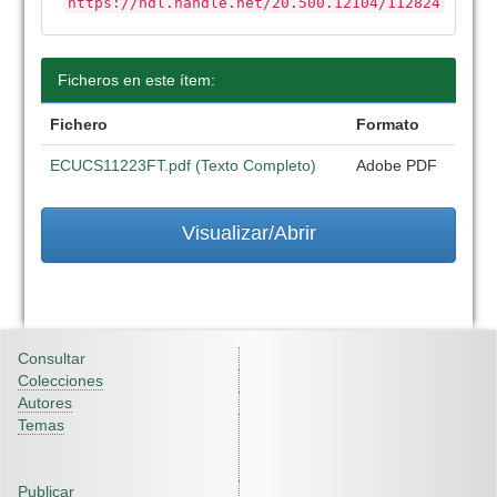
https://hdl.handle.net/20.500.12104/112824
Ficheros en este ítem:
Fichero
Formato
ECUCS11223FT.pdf (Texto Completo)
Adobe PDF
Visualizar/Abrir
Consultar
Colecciones
Autores
Temas
Publicar