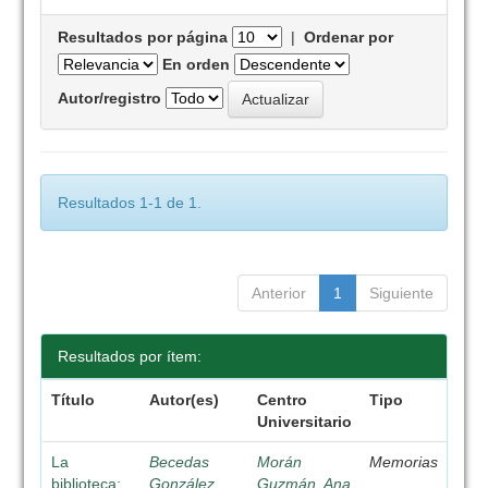
Resultados por página
|
Ordenar por
En orden
Autor/registro
Resultados 1-1 de 1.
Anterior
1
Siguiente
Resultados por ítem:
Título
Autor(es)
Centro
Tipo
Universitario
La
Becedas
Morán
Memorias
biblioteca:
González,
Guzmán, Ana