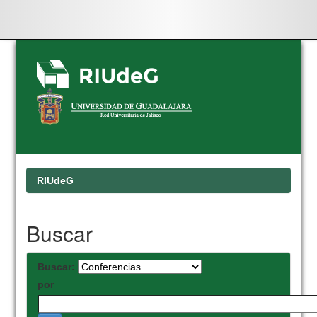
Skip
navigation
RIUdeG
Buscar
Buscar:
por