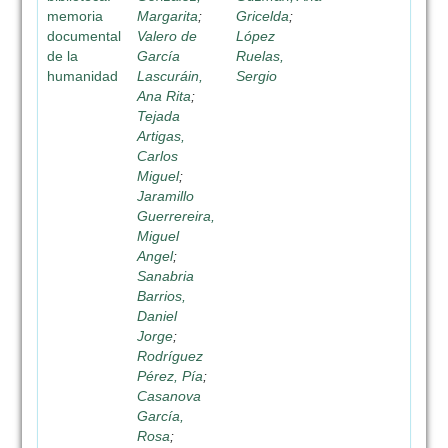
memoria
Margarita
;
Gricelda
;
documental
Valero de
López
de la
García
Ruelas,
humanidad
Lascuráin,
Sergio
Ana Rita
;
Tejada
Artigas,
Carlos
Miguel
;
Jaramillo
Guerrereira,
Miguel
Angel
;
Sanabria
Barrios,
Daniel
Jorge
;
Rodríguez
Pérez, Pía
;
Casanova
García,
Rosa
;