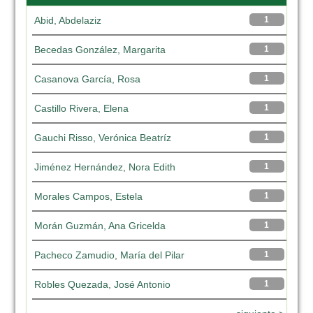
Abid, Abdelaziz
1
Becedas González, Margarita
1
Casanova García, Rosa
1
Castillo Rivera, Elena
1
Gauchi Risso, Verónica Beatríz
1
Jiménez Hernández, Nora Edith
1
Morales Campos, Estela
1
Morán Guzmán, Ana Gricelda
1
Pacheco Zamudio, María del Pilar
1
Robles Quezada, José Antonio
1