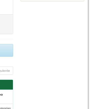
guiente
po
morias