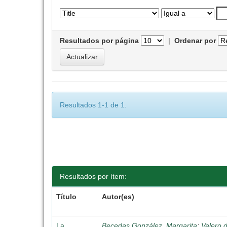
Resultados por página
|
Ordenar por
Resultados 1-1 de 1.
Resultados por ítem:
Título
Autor(es)
La
Becedas González, Margarita
;
Valero 