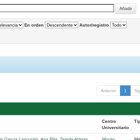
En orden
Autor/registro
Anterior
1
Si
Centro
Ti
Universitario
de García Lascuráin, Ana Rita
;
Tejada Artigas,
Morán
Me