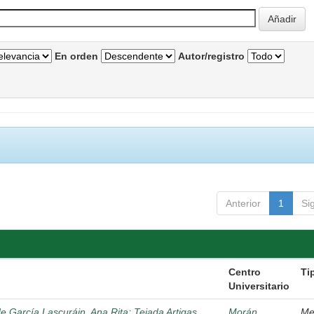
En orden
Autor/registro
Anterior
1
Si
Centro
Ti
Universitario
de García Lascuráin, Ana Rita
;
Tejada Artigas,
Morán
Me