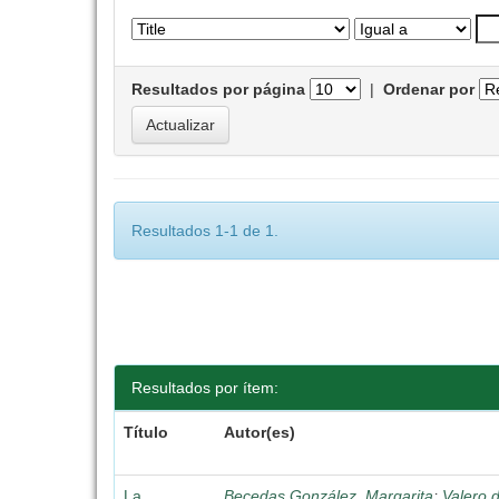
Resultados por página
|
Ordenar por
Resultados 1-1 de 1.
Resultados por ítem:
Título
Autor(es)
La
Becedas González, Margarita
;
Valero 