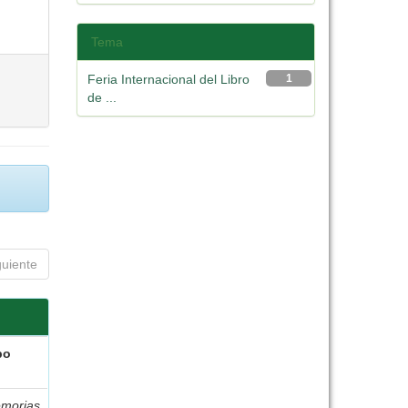
Tema
Feria Internacional del Libro
1
de ...
guiente
po
morias