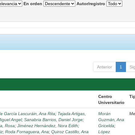
En orden
Autor/registro
Anterior
1
Si
Centro
Ti
Universitario
de García Lascuráin, Ana Rita
;
Tejada Artigas,
Morán
Me
Miguel Angel
;
Sanabria Barrios, Daniel Jorge
;
Guzmán, Ana
a, Rosa
;
Jiménez Hernández, Nora Edith
;
Gricelda
;
iz
;
Roda Fornaguera, Ana
;
Quiroz Castillo, Ana
López