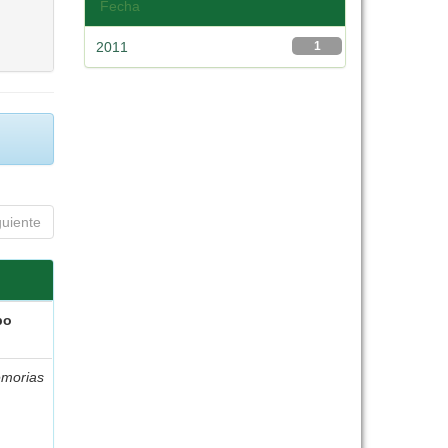
Fecha
2011
1
guiente
po
morias