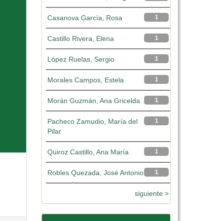
Casanova García, Rosa
1
Castillo Rivera, Elena
1
López Ruelas, Sergio
1
Morales Campos, Estela
1
Morán Guzmán, Ana Gricelda
1
Pacheco Zamudio, María del
1
Pilar
Quiroz Castillo, Ana María
1
Robles Quezada, José Antonio
1
siguiente >