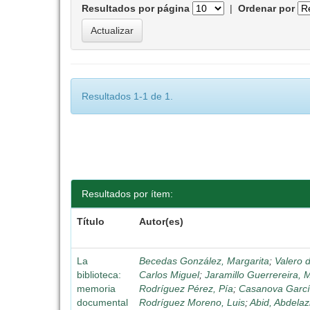
Resultados por página
|
Ordenar por
Resultados 1-1 de 1.
Resultados por ítem:
Título
Autor(es)
La
Becedas González, Margarita
;
Valero 
biblioteca:
Carlos Miguel
;
Jaramillo Guerrereira, 
memoria
Rodríguez Pérez, Pía
;
Casanova Garcí
documental
Rodríguez Moreno, Luis
;
Abid, Abdelaz