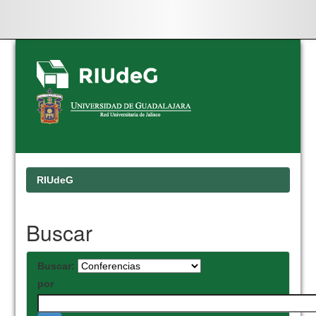
Skip
navigation
RIUdeG
Buscar
Buscar:
por