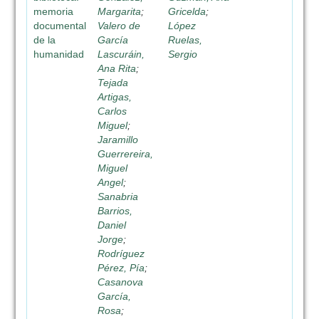
memoria
Margarita
;
Gricelda
;
documental
Valero de
López
de la
García
Ruelas,
humanidad
Lascuráin,
Sergio
Ana Rita
;
Tejada
Artigas,
Carlos
Miguel
;
Jaramillo
Guerrereira,
Miguel
Angel
;
Sanabria
Barrios,
Daniel
Jorge
;
Rodríguez
Pérez, Pía
;
Casanova
García,
Rosa
;