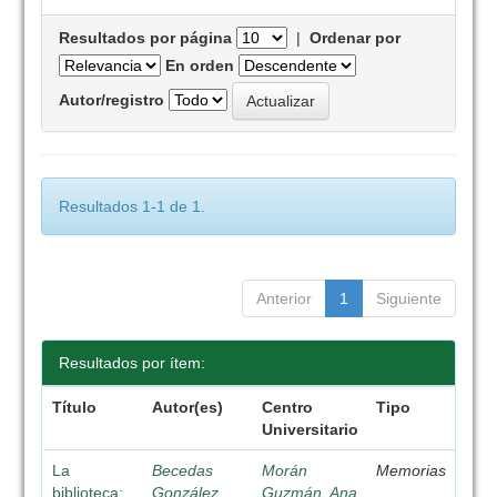
Resultados por página
|
Ordenar por
En orden
Autor/registro
Resultados 1-1 de 1.
Anterior
1
Siguiente
Resultados por ítem:
Título
Autor(es)
Centro
Tipo
Universitario
La
Becedas
Morán
Memorias
biblioteca:
González,
Guzmán, Ana