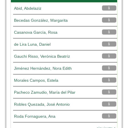
Abid, Abdelaziz
1
Becedas González, Margarita
1
Casanova García, Rosa
1
de Lira Luna, Daniel
1
Gauchi Risso, Verónica Beatríz
1
Jiménez Hernández, Nora Edith
1
Morales Campos, Estela
1
Pacheco Zamudio, María del Pilar
1
Robles Quezada, José Antonio
1
Roda Fornaguera, Ana
1