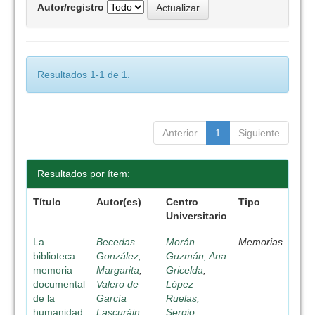
Autor/registro
Resultados 1-1 de 1.
Anterior
1
Siguiente
Resultados por ítem:
Título
Autor(es)
Centro
Tipo
Universitario
La
Becedas
Morán
Memorias
biblioteca:
González,
Guzmán, Ana
memoria
Margarita
;
Gricelda
;
documental
Valero de
López
de la
García
Ruelas,
humanidad
Lascuráin,
Sergio