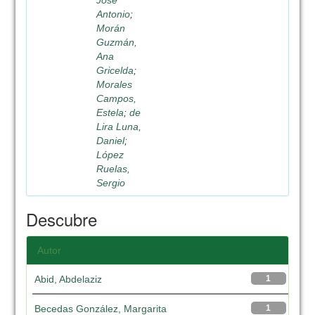
José
Antonio
;
Morán
Guzmán,
Ana
Gricelda
;
Morales
Campos,
Estela
;
de
Lira Luna,
Daniel
;
López
Ruelas,
Sergio
Descubre
Autor
Abid, Abdelaziz
1
Becedas González, Margarita
1