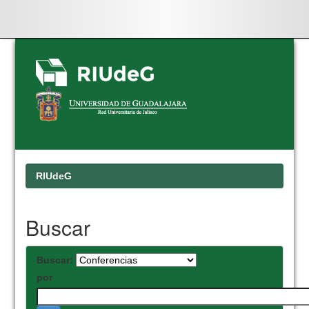
Skip
navigation
RIUdeG
Buscar
Buscar:
por