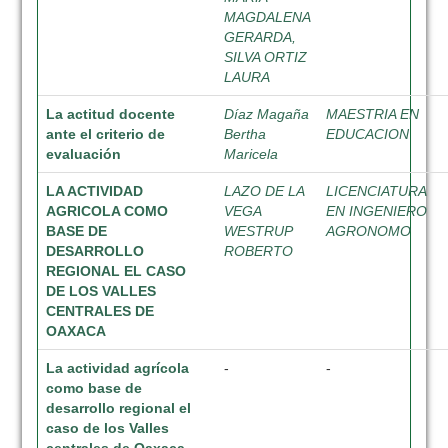
MAGDALENA
GERARDA,
SILVA ORTIZ
LAURA
La actitud docente
Díaz Magaña
MAESTRIA EN
ante el criterio de
Bertha
EDUCACION
evaluación
Maricela
LA ACTIVIDAD
LAZO DE LA
LICENCIATURA
AGRICOLA COMO
VEGA
EN INGENIERO
BASE DE
WESTRUP
AGRONOMO
DESARROLLO
ROBERTO
REGIONAL EL CASO
DE LOS VALLES
CENTRALES DE
OAXACA
La actividad agrícola
-
-
como base de
desarrollo regional el
caso de los Valles