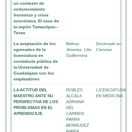
un contexto de
endurecimiento
fronterizo y crisis
económica. El caso de
la región Tamaulipas–
Texas
La aceptación de los
Beltran
Doctorado en
egresados de la
Jimenez, Lilia
Ciencias
licenciatura en
Guillermina
contaduría pública de
la Universidad de
Guadalajara con los
empleadores
LA ACTITUD DEL
ROBLES
LICENCIATURA
MAESTRO ANTE SU
ALCALA
EN MEDICINA
PERSPECTIVA DE LOS
ADRIANA
PROBLEMAS EN EL
DEL
APRENDIZAJE
CARMEN,
PARRA
BERMUDEZ
MARIA