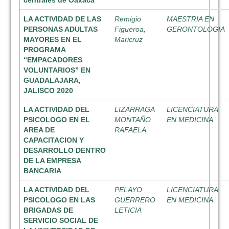
centrales de Oaxaca
LA ACTIVIDAD DE LAS
Remigio
MAESTRIA EN
PERSONAS ADULTAS
Figueroa,
GERONTOLOGIA
MAYORES EN EL
Maricruz
PROGRAMA
“EMPACADORES
VOLUNTARIOS” EN
GUADALAJARA,
JALISCO 2020
LA ACTIVIDAD DEL
LIZARRAGA
LICENCIATURA
PSICOLOGO EN EL
MONTAÑO
EN MEDICINA
AREA DE
RAFAELA
CAPACITACION Y
DESARROLLO DENTRO
DE LA EMPRESA
BANCARIA
LA ACTIVIDAD DEL
PELAYO
LICENCIATURA
PSICOLOGO EN LAS
GUERRERO
EN MEDICINA
BRIGADAS DE
LETICIA
SERVICIO SOCIAL DE