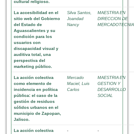
cultural religioso.
La accesibilidad en el
Silva Santos,
MAESTRIA EN
sitio web del Gobierno
Joandad
DIRECCION DE
del Estado de
Nancy
MERCADOTECNI
Aguascalientes y su
condición para los
usuarios con
discapacidad visual y
auditiva total, una
perspectiva del
marketing público.
La acción colectiva
Mercado
MAESTRIA EN
como elemento de
Maciel, Luis
GESTION Y
incidencia en política
Carlos
DESARROLLO
pública: el caso de la
SOCIAL
gestión de residuos
sólidos urbanos en el
municipio de Zapopan,
Jalisco.
La acción colectiva
-
-