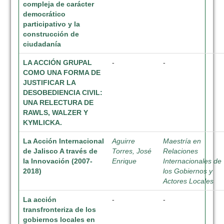
compleja de carácter
democrático
participativo y la
construcción de
ciudadanía
LA ACCIÓN GRUPAL
-
-
COMO UNA FORMA DE
JUSTIFICAR LA
DESOBEDIENCIA CIVIL:
UNA RELECTURA DE
RAWLS, WALZER Y
KYMLICKA.
La Acción Internacional
Aguirre
Maestría en
de Jalisco A través de
Torres, José
Relaciones
la Innovación (2007-
Enrique
Internacionales de
2018)
los Gobiernos y
Actores Locales
La acción
-
-
transfronteriza de los
gobiernos locales en