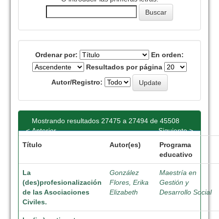
Ordenar por:
En orden:
Resultados por página
Autor/Registro:
Mostrando resultados 27475 a 27494 de 45508
< Anterior
Siguiente >
Título
Autor(es)
Programa
educativo
La
González
Maestría en
(des)profesionalización
Flores, Erika
Gestión y
de las Asociaciones
Elizabeth
Desarrollo Social
Civiles.