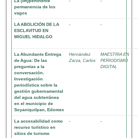
La (im)pertinente
-
-
permanencia de los
vagos
LA ABOLICIÓN DE LA
-
-
ESCLAVITUD EN
MIGUEL HIDALGO
La Abundante Entrega
Hernández
MAESTRIA EN
de Agua: De las
Zarza, Carlos
PERIODISMO
preguntas a la
DIGITAL
conversación.
Investigación
periodística sobre la
gestión gubernamental
del agua subterránea
en el municipio de
Soyaniquilpan, Edomex
La accesabilidad como
-
-
recurso turístico en
sitios de turismo