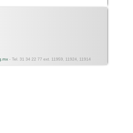
dg.mx
- Tel. 31 34 22 77 ext. 11959, 11924, 11914