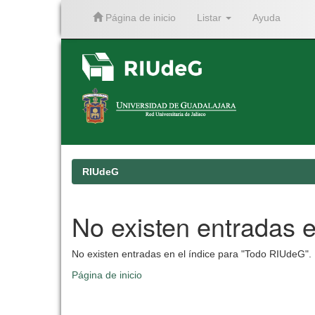
Página de inicio
Listar
Ayuda
Skip
navigation
RIUdeG
No existen entradas e
No existen entradas en el índice para "Todo RIUdeG".
Página de inicio