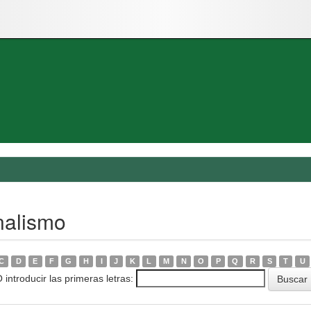
nalismo
C
D
E
F
G
H
I
J
K
L
M
N
O
P
Q
R
S
T
U
 introducir las primeras letras: