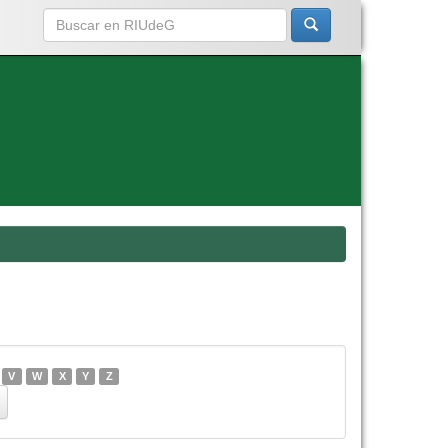
V
W
X
Y
Z