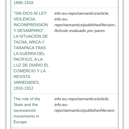
1886-1918
"SIN DIOS NI LEY:
info:eu-repo/semantics/article;
VIOLENCIA,
info:eu-
INCOMPRENSIÓN
repo/semantics/publishedVersion;
Y DESAMPARO".
Artículo evaluado por pares
LA SITUACIÓN DE
TACNA, ARICA Y
TARAPACA TRAS
LA GUERRA DEL
PACÍFICO, A LA
LUZ DE DIARIO EL
COMERCIO Y LA
REVISTA
VARIEDADES,
1910-1912
The role of the
info:eu-repo/semantics/article;
State and the
info:eu-
secessionist
repo/semantics/publishedVersion
movements in
Europe