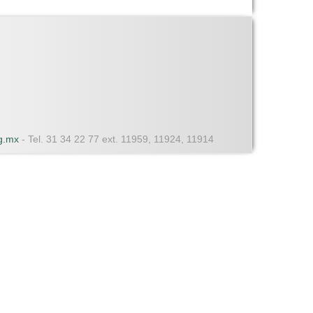
dg.mx
- Tel. 31 34 22 77 ext. 11959, 11924, 11914