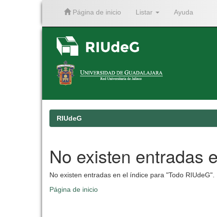
Página de inicio
Listar
Ayuda
Skip
navigation
RIUdeG
No existen entradas e
No existen entradas en el índice para "Todo RIUdeG".
Página de inicio