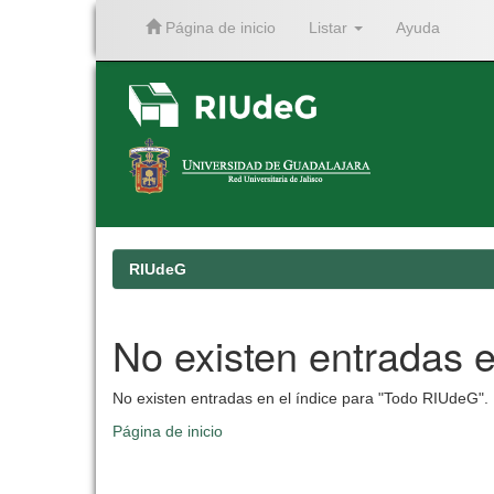
Página de inicio
Listar
Ayuda
Skip
navigation
RIUdeG
No existen entradas e
No existen entradas en el índice para "Todo RIUdeG".
Página de inicio