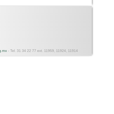
dg.mx
- Tel. 31 34 22 77 ext. 11959, 11924, 11914