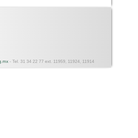
dg.mx
- Tel. 31 34 22 77 ext. 11959, 11924, 11914