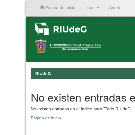
Página de inicio
Listar
Ayuda
Skip
navigation
RIUdeG
No existen entradas e
No existen entradas en el índice para "Todo RIUdeG".
Página de inicio