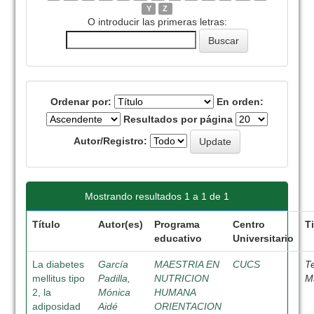
Y
Z
O introducir las primeras letras:
Ordenar por:
En orden:
Resultados por página
Autor/Registro:
Mostrando resultados 1 a 1 de 1
Título
Autor(es)
Programa
Centro
T
educativo
Universitario
La diabetes
García
MAESTRIA EN
CUCS
T
mellitus tipo
Padilla,
NUTRICION
M
2, la
Mónica
HUMANA
adiposidad
Aidé
ORIENTACION