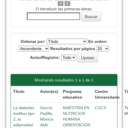
Y
Z
O introducir las primeras letras:
Ordenar por:
En orden:
Resultados por página
Autor/Registro:
Mostrando resultados 1 a 1 de 1
Título
Autor(es)
Programa
Centro
T
educativo
Universitario
La diabetes
García
MAESTRIA EN
CUCS
T
mellitus tipo
Padilla,
NUTRICION
M
2, la
Mónica
HUMANA
adiposidad
Aidé
ORIENTACION