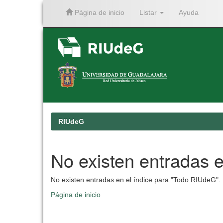
Página de inicio
Listar
Ayuda
Skip
navigation
RIUdeG
No existen entradas e
No existen entradas en el índice para "Todo RIUdeG".
Página de inicio