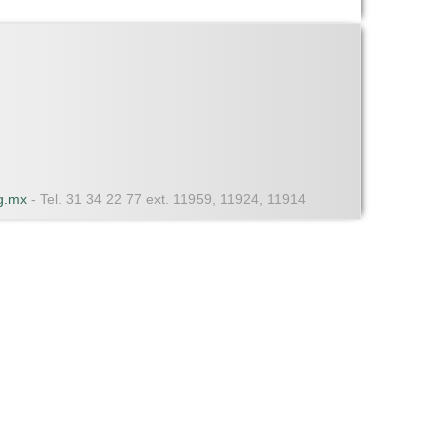
dg.mx
- Tel. 31 34 22 77 ext. 11959, 11924, 11914