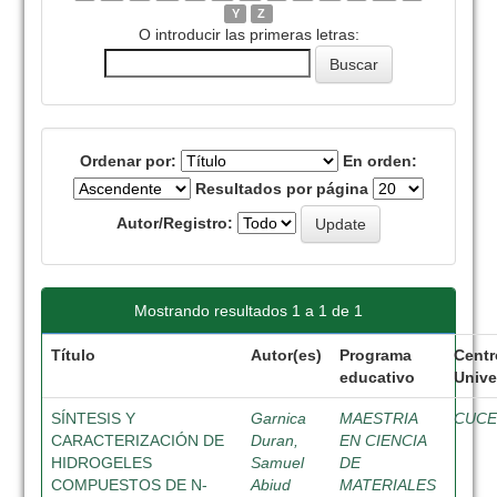
Y
Z
O introducir las primeras letras:
Ordenar por:
En orden:
Resultados por página
Autor/Registro:
Mostrando resultados 1 a 1 de 1
Título
Autor(es)
Programa
Centr
educativo
Unive
SÍNTESIS Y
Garnica
MAESTRIA
CUCE
CARACTERIZACIÓN DE
Duran,
EN CIENCIA
HIDROGELES
Samuel
DE
COMPUESTOS DE N-
Abiud
MATERIALES