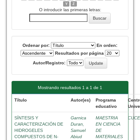
Y
Z
O introducir las primeras letras:
Ordenar por:
En orden:
Resultados por página
Autor/Registro:
Mostrando resultados 1 a 1 de 1
Título
Autor(es)
Programa
Centr
educativo
Unive
SÍNTESIS Y
Garnica
MAESTRIA
CUCE
CARACTERIZACIÓN DE
Duran,
EN CIENCIA
HIDROGELES
Samuel
DE
COMPUESTOS DE N-
Abiud
MATERIALES