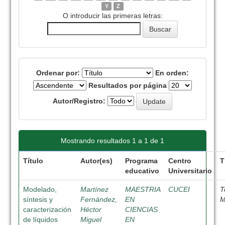
Y
Z
O introducir las primeras letras:
Ordenar por:
En orden:
Resultados por página
Autor/Registro:
Mostrando resultados 1 a 1 de 1
Título
Autor(es)
Programa
Centro
T
educativo
Universitario
Modelado,
Martínez
MAESTRIA
CUCEI
T
síntesis y
Fernández,
EN
M
caracterización
Héctor
CIENCIAS
de líquidos
Miguel
EN