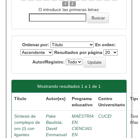
Y
Z
O introducir las primeras letras:
Ordenar por:
En orden:
Resultados por página
Autor/Registro:
Mostrando resultados 1 a 1 de 1
Título
Autor(es)
Programa
Centro
Tip
educativo
Universitario
Síntesis de
Pake
MAESTRIA
CUCEI
Tes
complejos de
Bautista,
EN
Mae
oro (I) con
David
CIENCIAS
ligantes
Emmanuel
EN