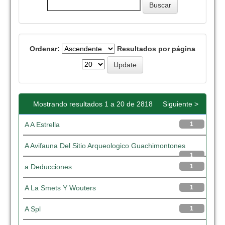
Ordenar:
Resultados por página
Mostrando resultados 1 a 20 de 2818
Siguiente >
A A Estrella
1
A Avifauna Del Sitio Arqueologico Guachimontones
1
a Deducciones
1
A La Smets Y Wouters
1
A Spl
1