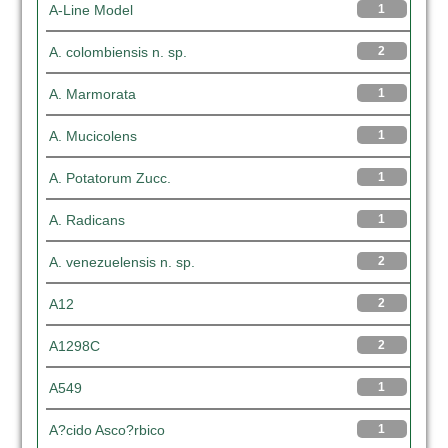
A-Line Model
1
A. colombiensis n. sp.
2
A. Marmorata
1
A. Mucicolens
1
A. Potatorum Zucc.
1
A. Radicans
1
A. venezuelensis n. sp.
2
A12
2
A1298C
2
A549
1
A?cido Asco?rbico
1