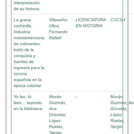
interpretación
de su historia
La grana
Villaseñor
LICENCIATURA
CUCSH
cochinilla.
Ulloa,
EN HISTORIA
Industria
Fernando
mesoamericana
Rafael
de colorantes,
botín de la
conquista y
fuentes de
ingresos para la
corona
española en la
época colonial
Yo leo, tú
Morán
-
Morán
lees… leyendo
Guzmán,
Guzmán, An
en la biblioteca
Ana
Gricelda
;
Gricelda
;
López
López
Ruelas,
Ruelas,
Sergio
Sergio
;