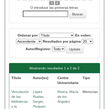
Y
Z
O introducir las primeras letras:
Ordenar por:
En orden:
Resultados por página
Autor/Registro:
Mostrando resultados 1 a 2 de 2
Título
Autor(es)
Centro
Tipo
Universitario
Vinculación
López
Rivera, María
Memorias
de las
Ruelas,
de los
bibliotecas
Sergio
;
Ángeles
y la
Ponjuan