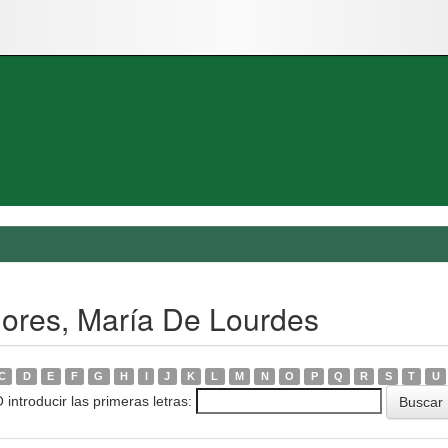
lores, María De Lourdes
C
D
E
F
G
H
I
J
K
L
M
N
O
P
Q
R
S
T
U
 introducir las primeras letras: