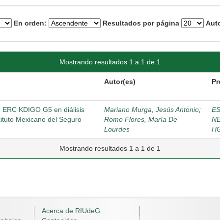
En orden:
Resultados por página
Auto
Mostrando resultados 1 a 1 de 1
Autor(es)
Pr
n ERC KDIGO G5 en diálisis
Mariano Murga, Jesús Antonio
;
ES
stituto Mexicano del Seguro
Romo Flores, María De
N
Lourdes
H
Mostrando resultados 1 a 1 de 1
Acerca de RIUdeG