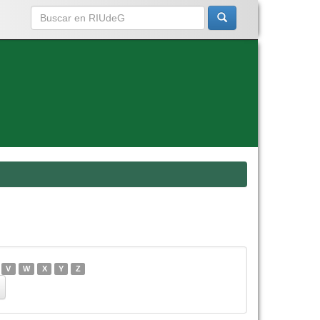
V
W
X
Y
Z