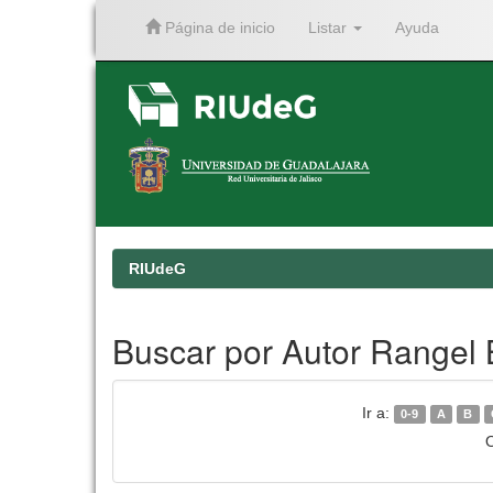
Página de inicio
Listar
Ayuda
Skip
navigation
RIUdeG
Buscar por Autor Rangel 
Ir a:
0-9
A
B
O