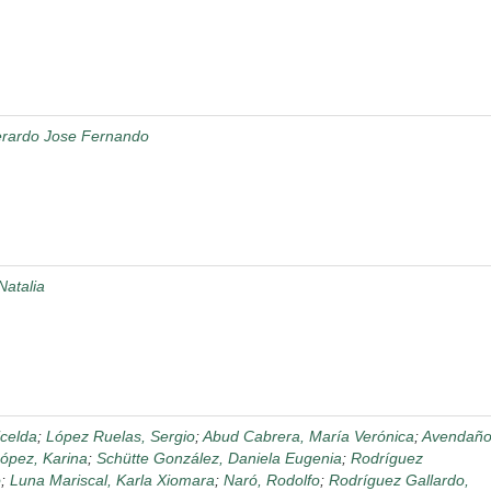
erardo Jose Fernando
Natalia
celda
;
López Ruelas, Sergio
;
Abud Cabrera, María Verónica
;
Avendañ
ópez, Karina
;
Schütte González, Daniela Eugenia
;
Rodríguez
o
;
Luna Mariscal, Karla Xiomara
;
Naró, Rodolfo
;
Rodríguez Gallardo,