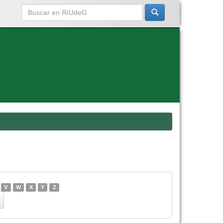
V
W
X
Y
Z