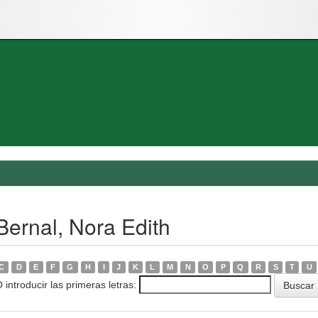
Bernal, Nora Edith
C
D
E
F
G
H
I
J
K
L
M
N
O
P
Q
R
S
T
U
 introducir las primeras letras: