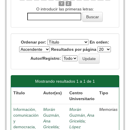
Y
Z
O introducir las primeras letras:
Ordenar por:
En orden:
Resultados por página
Autor/Registro:
Mostrando resultados 1 a 1 de 1
Título
Autor(es)
Centro
Tipo
Universitario
Información,
Morán
Morán
Memorias
comunicación
Guzmán,
Guzmán, Ana
y
Ana
Gricelda
;
democracia,
Gricelda
;
López