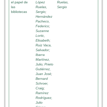
el papel de
López
Ruelas,
las
Ruelas,
Sergio
bibliotecas
Sergio
;
Hernández
Pacheco,
Federico
;
Suzanne
Lortic,
Elisabeth
;
Ruiz Vaca,
Salvador
;
Ibarra
Martínez,
Julio
;
Prieto
Gutiérrez,
Juan José
;
Bernard
Schroer,
Craig
;
Ramírez
Rodríguez,
Julio