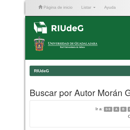
Página de inicio
Listar
Ayuda
Skip
navigation
RIUdeG
Buscar por Autor Morán 
Ir a:
0-9
A
B
O