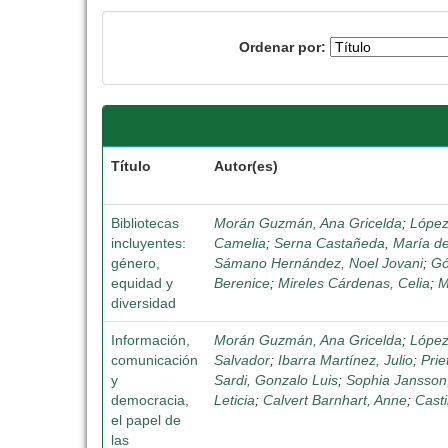
Ordenar por:
Título
Autor(es)
Bibliotecas
Morán Guzmán, Ana Gricelda
;
López
incluyentes:
Camelia
;
Serna Castañeda, María d
género,
Sámano Hernández, Noel Jovani
;
Gó
equidad y
Berenice
;
Mireles Cárdenas, Celia
;
M
diversidad
Información,
Morán Guzmán, Ana Gricelda
;
López
comunicación
Salvador
;
Ibarra Martínez, Julio
;
Prie
y
Sardi, Gonzalo Luis
;
Sophia Jansson,
democracia,
Leticia
;
Calvert Barnhart, Anne
;
Casti
el papel de
las