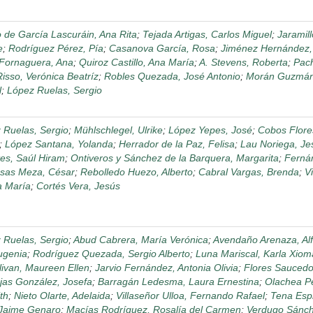
o de García Lascuráin, Ana Rita
;
Tejada Artigas, Carlos Miguel
;
Jaramil
e
;
Rodríguez Pérez, Pía
;
Casanova García, Rosa
;
Jiménez Hernández,
Fornaguera, Ana
;
Quiroz Castillo, Ana María
;
A. Stevens, Roberta
;
Pac
isso, Verónica Beatríz
;
Robles Quezada, José Antonio
;
Morán Guzmán,
l
;
López Ruelas, Sergio
 Ruelas, Sergio
;
Mühlschlegel, Ulrike
;
López Yepes, José
;
Cobos Flore
;
López Santana, Yolanda
;
Herrador de la Paz, Felisa
;
Lau Noriega, Je
es, Saúl Hiram
;
Ontiveros y Sánchez de la Barquera, Margarita
;
Ferná
sas Meza, César
;
Rebolledo Huezo, Alberto
;
Cabral Vargas, Brenda
;
Vi
a María
;
Cortés Vera, Jesús
 Ruelas, Sergio
;
Abud Cabrera, María Verónica
;
Avendaño Arenaza, Al
ugenia
;
Rodríguez Quezada, Sergio Alberto
;
Luna Mariscal, Karla Xiom
livan, Maureen Ellen
;
Jarvio Fernández, Antonia Olivia
;
Flores Saucedo,
jas González, Josefa
;
Barragán Ledesma, Laura Ernestina
;
Olachea P
th
;
Nieto Olarte, Adelaida
;
Villaseñor Ulloa, Fernando Rafael
;
Tena Esp
, Jaime Genaro
;
Macías Rodríguez, Rosalía del Carmen
;
Verdugo Sánch