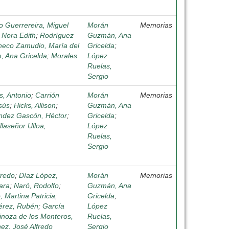
lo Guerrereira, Miguel
Morán
Memorias
 Nora Edith
;
Rodríguez
Guzmán, Ana
heco Zamudio, María del
Gricelda
;
 Ana Gricelda
;
Morales
López
Ruelas,
Sergio
s, Antonio
;
Carrión
Morán
Memorias
sús
;
Hicks, Allison
;
Guzmán, Ana
ndez Gascón, Héctor
;
Gricelda
;
llaseñor Ulloa,
López
Ruelas,
Sergio
fredo
;
Díaz López,
Morán
Memorias
ara
;
Naró, Rodolfo
;
Guzmán, Ana
 Martina Patricia
;
Gricelda
;
érez, Rubén
;
García
López
inoza de los Monteros,
Ruelas,
ez, José Alfredo
Sergio