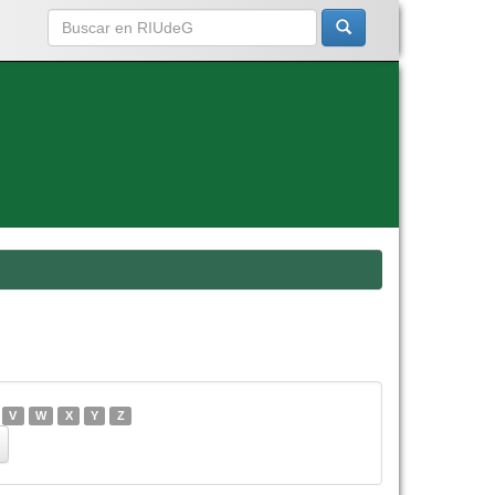
V
W
X
Y
Z