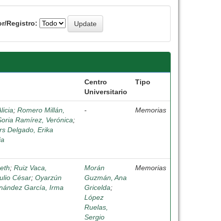
r/Registro:
Centro
Tipo
Universitario
licia
;
Romero Millán,
-
Memorias
Soria Ramírez, Verónica
;
s Delgado, Erika
ia
beth
;
Ruiz Vaca,
Morán
Memorias
ulio César
;
Oyarzún
Guzmán, Ana
nández García, Irma
Gricelda
;
López
Ruelas,
Sergio