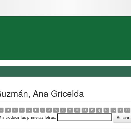
Guzmán, Ana Gricelda
C
D
E
F
G
H
I
J
K
L
M
N
O
P
Q
R
S
T
U
 introducir las primeras letras: