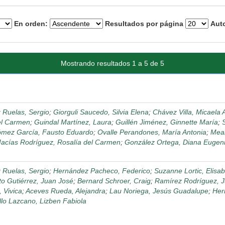
En orden:
Resultados por página
Auto
Mostrando resultados 1 a 5 de 5
 Ruelas, Sergio
;
Giorguli Saucedo, Silvia Elena
;
Chávez Villa, Micaela A
el Carmen
;
Guindal Martínez, Laura
;
Guillén Jiménez, Ginnette María
;
mez García, Fausto Eduardo
;
Ovalle Perandones, María Antonia
;
Mear
acías Rodríguez, Rosalía del Carmen
;
González Ortega, Diana Eugen
 Ruelas, Sergio
;
Hernández Pacheco, Federico
;
Suzanne Lortic, Elisa
to Gutiérrez, Juan José
;
Bernard Schroer, Craig
;
Ramírez Rodríguez, J
 Vivica
;
Aceves Rueda, Alejandra
;
Lau Noriega, Jesús Guadalupe
;
Her
llo Lazcano, Lizben Fabiola