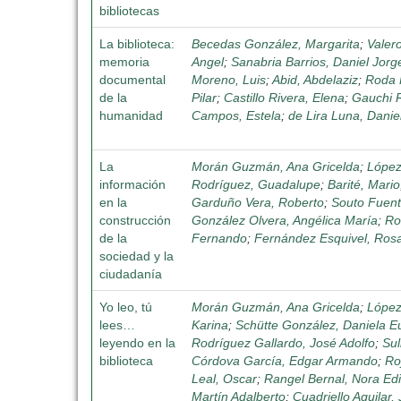
bibliotecas
La biblioteca:
Becedas González, Margarita
;
Valer
memoria
Angel
;
Sanabria Barrios, Daniel Jorg
documental
Moreno, Luis
;
Abid, Abdelaziz
;
Roda 
de la
Pilar
;
Castillo Rivera, Elena
;
Gauchi R
humanidad
Campos, Estela
;
de Lira Luna, Danie
La
Morán Guzmán, Ana Gricelda
;
López
información
Rodríguez, Guadalupe
;
Barité, Mario
en la
Garduño Vera, Roberto
;
Souto Fuent
construcción
González Olvera, Angélica María
;
Ro
de la
Fernando
;
Fernández Esquivel, Ros
sociedad y la
ciudadanía
Yo leo, tú
Morán Guzmán, Ana Gricelda
;
López
lees…
Karina
;
Schütte González, Daniela E
leyendo en la
Rodríguez Gallardo, José Adolfo
;
Sul
biblioteca
Córdova García, Edgar Armando
;
Ro
Leal, Oscar
;
Rangel Bernal, Nora Edi
Martín Adalberto
;
Cuadriello Aguilar