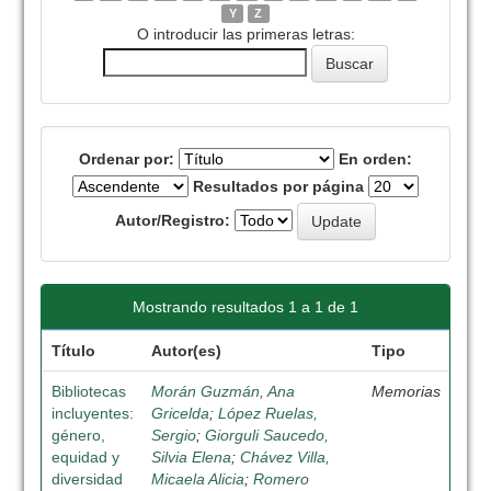
Y
Z
O introducir las primeras letras:
Ordenar por:
En orden:
Resultados por página
Autor/Registro:
Mostrando resultados 1 a 1 de 1
Título
Autor(es)
Tipo
Bibliotecas
Morán Guzmán, Ana
Memorias
incluyentes:
Gricelda
;
López Ruelas,
género,
Sergio
;
Giorguli Saucedo,
equidad y
Silvia Elena
;
Chávez Villa,
diversidad
Micaela Alicia
;
Romero