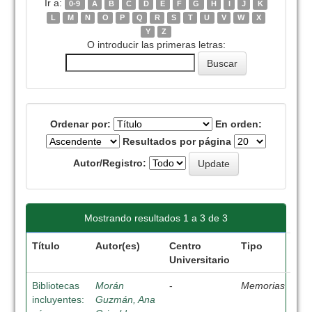
Ir a:
0-9
A
B
C
D
E
F
G
H
I
J
K
L
M
N
O
P
Q
R
S
T
U
V
W
X
Y
Z
O introducir las primeras letras:
Ordenar por:
En orden:
Resultados por página
Autor/Registro:
Mostrando resultados 1 a 3 de 3
Título
Autor(es)
Centro
Tipo
Universitario
Bibliotecas
Morán
-
Memorias
incluyentes:
Guzmán, Ana