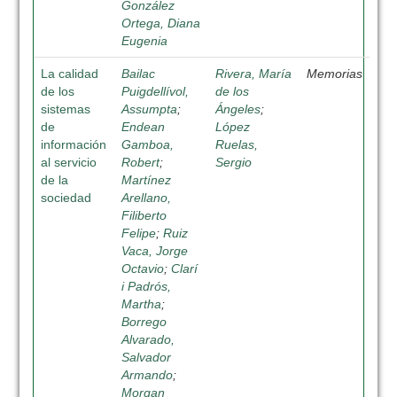
González
Ortega, Diana
Eugenia
La calidad
Bailac
Rivera, María
Memorias
de los
Puigdellívol,
de los
sistemas
Assumpta
;
Ángeles
;
de
Endean
López
información
Gamboa,
Ruelas,
al servicio
Robert
;
Sergio
de la
Martínez
sociedad
Arellano,
Filiberto
Felipe
;
Ruiz
Vaca, Jorge
Octavio
;
Clarí
i Padrós,
Martha
;
Borrego
Alvarado,
Salvador
Armando
;
Morgan