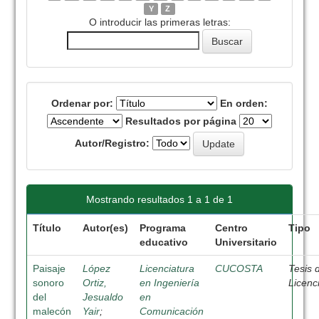
Y
Z
O introducir las primeras letras:
Ordenar por:
En orden:
Resultados por página
Autor/Registro:
Mostrando resultados 1 a 1 de 1
Título
Autor(es)
Programa
Centro
Tipo
educativo
Universitario
Paisaje
López
Licenciatura
CUCOSTA
Tesis 
sonoro
Ortiz,
en Ingeniería
Licenc
del
Jesualdo
en
malecón
Yair
;
Comunicación