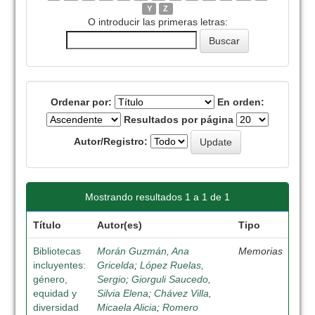
Y
Z
O introducir las primeras letras:
Ordenar por:
En orden:
Resultados por página
Autor/Registro:
Mostrando resultados 1 a 1 de 1
Título
Autor(es)
Tipo
Bibliotecas
Morán Guzmán, Ana
Memorias
incluyentes:
Gricelda
;
López Ruelas,
género,
Sergio
;
Giorguli Saucedo,
equidad y
Silvia Elena
;
Chávez Villa,
diversidad
Micaela Alicia
;
Romero