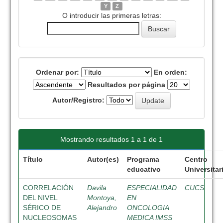
Y
Z
O introducir las primeras letras:
Ordenar por:
En orden:
Resultados por página
Autor/Registro:
Mostrando resultados 1 a 1 de 1
Título
Autor(es)
Programa
Centro
educativo
Universitar
CORRELACIÓN
Davila
ESPECIALIDAD
CUCS
DEL NIVEL
Montoya,
EN
SÉRICO DE
Alejandro
ONCOLOGIA
NUCLEOSOMAS
MEDICA IMSS