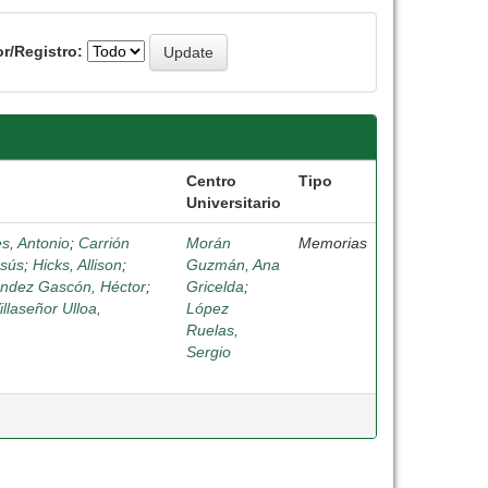
r/Registro:
Centro
Tipo
Universitario
s, Antonio
;
Carrión
Morán
Memorias
esús
;
Hicks, Allison
;
Guzmán, Ana
ndez Gascón, Héctor
;
Gricelda
;
illaseñor Ulloa,
López
Ruelas,
Sergio