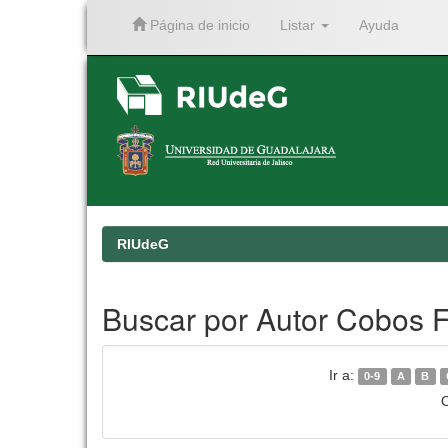
Página de inicio
Listar
Ayuda
Skip
navigation
RIUdeG
Buscar por Autor Cobos F
Ir a:
0-9
A
B
O