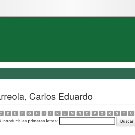
Arreola, Carlos Eduardo
C
D
E
F
G
H
I
J
K
L
M
N
O
P
Q
R
S
T
U
 introducir las primeras letras: