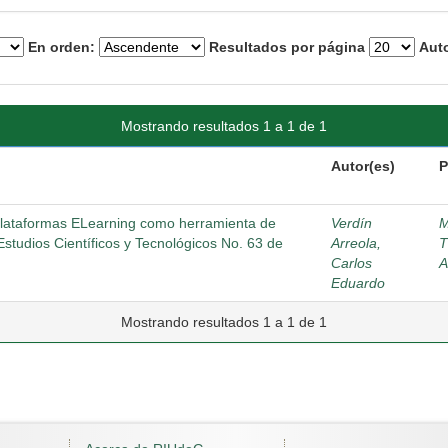
En orden:
Resultados por página
Auto
Mostrando resultados 1 a 1 de 1
Autor(es)
P
plataformas ELearning como herramienta de
Verdín
M
studios Científicos y Tecnológicos No. 63 de
Arreola,
T
Carlos
A
Eduardo
Mostrando resultados 1 a 1 de 1