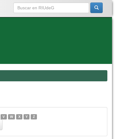
V
W
X
Y
Z