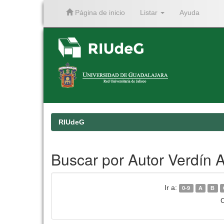
Página de inicio
Listar
Ayuda
Skip
navigation
RIUdeG
Buscar por Autor Verdín 
Ir a:
0-9
A
B
O