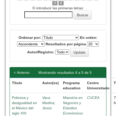
Y
Z
O introducir las primeras letras:
Ordenar por:
En orden:
Resultados por página
Autor/Registro:
< Anterior
Mostrando resultados 4 a 5 de 5
Título
Autor(es)
Programa
Centro
T
educativo
Universitario
Pobreza y
Vaca
Maestría en
CUCEA
T
desigualdad en
Medina,
Negocios y
M
el México del
Jesús
Estudios
siglo XXI:
Económicos