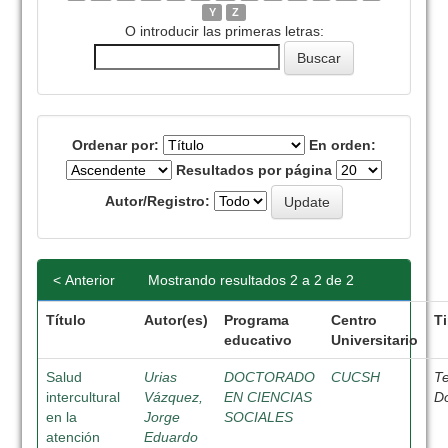
Y
Z
O introducir las primeras letras:
Ordenar por:
En orden:
Resultados por página
Autor/Registro:
< Anterior
Mostrando resultados 2 a 2 de 2
Título
Autor(es)
Programa
Centro
T
educativo
Universitario
Salud
Urias
DOCTORADO
CUCSH
Te
intercultural
Vázquez,
EN CIENCIAS
D
en la
Jorge
SOCIALES
atención
Eduardo