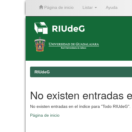
Página de inicio
Listar
Ayuda
Skip
navigation
RIUdeG
No existen entradas e
No existen entradas en el índice para "Todo RIUdeG".
Página de inicio