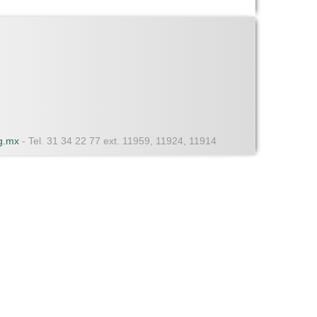
dg.mx
- Tel. 31 34 22 77 ext. 11959, 11924, 11914